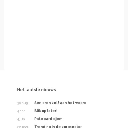
Het laatste nieuws
30 aug
Senioren zelf aan het woord
4 apr
Blik op later!
4 jun
Rate card djem
26 mei
Trending in de zorgsector