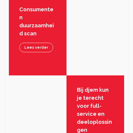
Consumente
n
duurzaamhei
d scan
Lees verder
Bij djem kun
je terecht
voor full-
service en
deeloplossin
gen