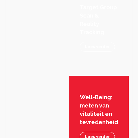
Target Group
Scan &
Reality
Tracking
Lees verder
Well-Being:
meten van
vitaliteit en
tevredenheid
Lees verder